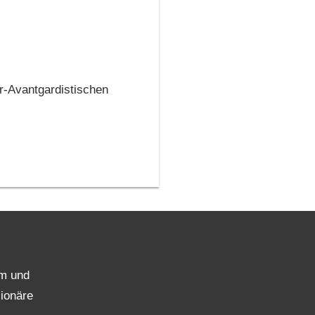
r-Avantgardistischen
m und
sionäre